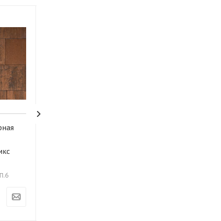
рная
А.3.К.4 Плитка тротуарная
"Квадрат" 300х300х40
икс
Колормикс Новосибирск
Арт.: А.3.К.4
Под заказ
.П.6
1 950
₽
/м2