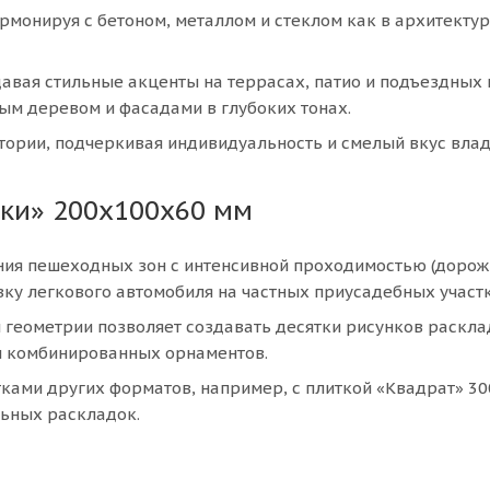
рмонируя с бетоном, металлом и стеклом как в архитекту
давая стильные акценты на террасах, патио и подъездных 
ым деревом и фасадами в глубоких тонах.
ории, подчеркивая индивидуальность и смелый вкус влад
ки» 200х100х60 мм
ия пешеходных зон с интенсивной проходимостью (дорож
вку легкового автомобиля на частных приусадебных участк
 геометрии позволяет создавать десятки рисунков раскла
 и комбинированных орнаментов.
итками других форматов, например, с плиткой «Квадрат» 3
льных раскладок.