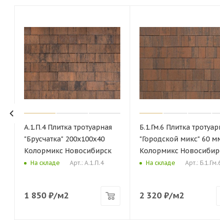
А.1.П.4 Плитка тротуарная
Б.1.Гм.6 Плитка тротуар
"Брусчатка" 200х100х40
"Городской микс" 60 м
Колормикс Новосибирск
Колормикс Новосибир
Арт.: А.1.П.4
Арт.: Б.1.Гм.
На складе
На складе
1 850
₽
/м2
2 320
₽
/м2