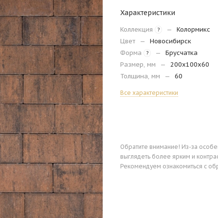
Характеристики
Коллекция
—
Колормикс
?
Цвет
—
Новосибирск
Форма
—
Брусчатка
?
Размер, мм
—
200х100х60
Толщина, мм
—
60
Все характеристики
Обратите внимание! Из-за особ
выглядеть более ярким и контра
Рекомендуем ознакомиться с об