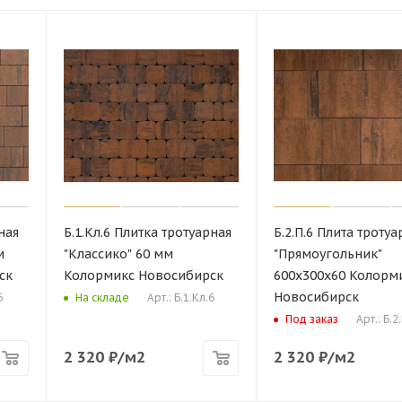
ная
Б.1.Кл.6 Плитка тротуарная
Б.2.П.6 Плита тротуа
м
"Классико" 60 мм
"Прямоугольник"
ск
Колормикс Новосибирск
600х300х60 Колорм
Новосибирск
6
Арт.: Б.1.Кл.6
На складе
Арт.: Б.2
Под заказ
2 320
₽
/м2
2 320
₽
/м2