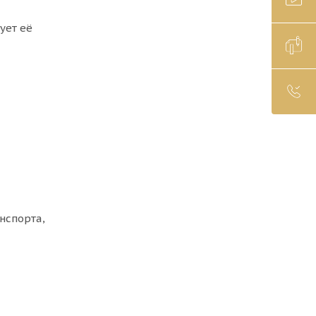
рует её
нспорта,