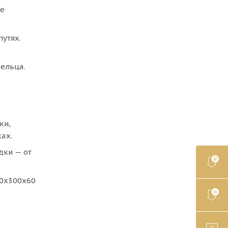
ре
путях.
ельца.
ки,
ах.
дки — от
00х300х60