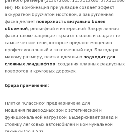
разного размера (115х72х60, 115х115х60, 57х115х60
мм). Их комбинация при укладке создает эффект
аккуратной брусчатой мостовой, а закругленная
фаска делает
поверхность визуально более
объемной
, рельефной и интересной. Закругленная
фаска также защищает края от сколов и создает те
самые четкие тени, которые придают мощению
профессиональный и законченный вид. Благодаря
малому размеру, плитка идеально
подходит для
сложных ландшафтов:
создания плавных радиусных
поворотов и круговых дорожек.
Сфера применения:
Плитка "Классико" предназначена для
мощения пешеходных зон с эстетической и
функциональной нагрузкой. Выдерживает заезд и
стоянку легковых автомобилей и коммунальной
техники (до 3,5 т).