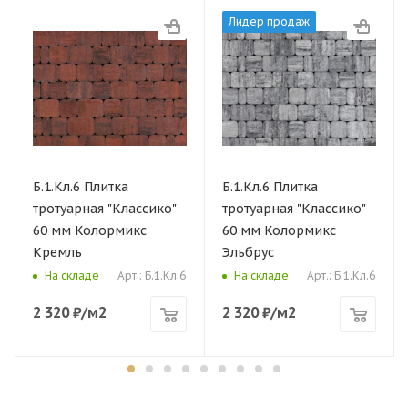
Лидер продаж
Б.1.Кл.6 Плитка
Б.1.Кл.6 Плитка
тротуарная "Классико"
тротуарная "Классико"
60 мм Колормикс
60 мм Колормикс
Кремль
Эльбрус
Арт.: Б.1.Кл.6
Арт.: Б.1.Кл.6
На складе
На складе
2 320
₽
/м2
2 320
₽
/м2