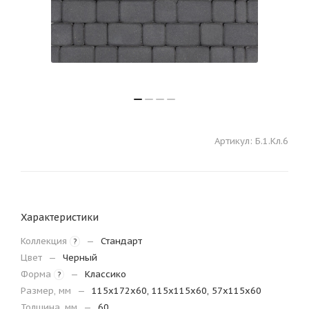
Артикул:
Б.1.Кл.6
Характеристики
Коллекция
—
Стандарт
?
Цвет
—
Черный
Форма
—
Классико
?
Размер, мм
—
115х172х60, 115х115х60, 57х115х60
Толщина, мм
—
60