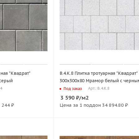
рная "Квадрат"
В.4.К.8 Плитка тротуарная "Квадрат"
 серый
300х300х80 Мрамор белый с черны
.4
Арт.: В.4.К.8
Под заказ
3 590
₽
/м2
 244 ₽
Цена за 1 поддон
34 894.80 ₽