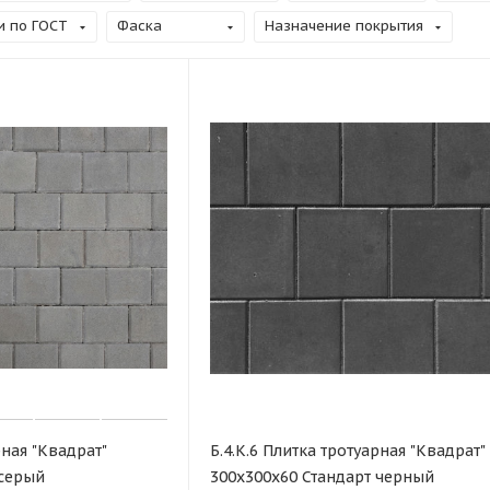
и по ГОСТ
Фаска
Назначение покрытия
рная "Квадрат"
Б.4.К.6 Плитка тротуарная "Квадрат"
 серый
300х300х60 Стандарт черный