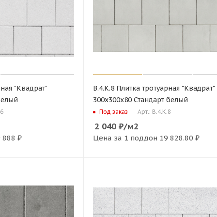
рная "Квадрат"
В.4.К.8 Плитка тротуарная "Квадрат"
белый
300х300х80 Стандарт белый
.6
Арт.: В.4.К.8
Под заказ
2 040
₽
/м2
 888 ₽
Цена за 1 поддон
19 828.80 ₽