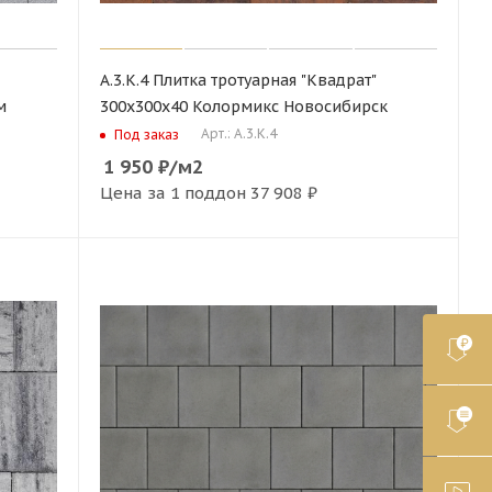
А.3.К.4 Плитка тротуарная "Квадрат"
м
300х300х40 Колормикс Новосибирск
Арт.: А.3.К.4
Под заказ
1 950
₽
/м2
Цена за 1 поддон
37 908 ₽