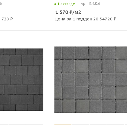
.6
Арт.: Б.4.К.6
На складе
1 570
₽
/м2
 728 ₽
Цена за 1 поддон
20 347.20 ₽