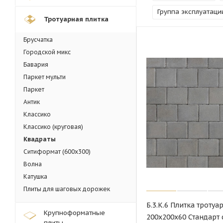
Группа эксплуатаци
Тротуарная плитка
Брусчатка
Городской микс
Бавария
Паркет мульти
Паркет
Антик
Классико
Классико (круговая)
Квадраты
Ситиформат (600х300)
Волна
Катушка
Плиты для шаговых дорожек
Б.3.К.6 Плитка тротуа
Крупноформатные
200х200х60 Стандарт
плиты