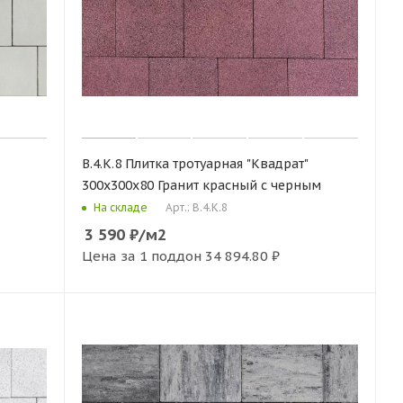
В.4.К.8 Плитка тротуарная "Квадрат"
300х300х80 Гранит красный с черным
Арт.: В.4.К.8
На складе
3 590
₽
/м2
Цена за 1 поддон
34 894.80 ₽