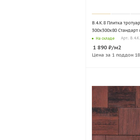
В.4.К.8 Плитка тротуа
300х300х80 Стандарт
Арт.: В.4.К
На складе
1 890
₽
/м2
Цена за 1 поддон
18