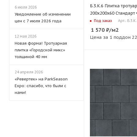
Б.3.К.6 Плитка тротуа
6 июля 2026
200х200х60 Стандарт
Уведомление об изменении
Арт.: Б.3.К
цен с 7 июля 2026 года
Под заказ
1 570
₽
/м2
12 мая 2026
Цена за 1 поддон
22
Новая форма! Тротуарная
плитка «Городской микс»
толщиной 40 мм
24 апреля 2026
«Ревертек» на ParkSeason
Expo: спасибо, что были с
нами!