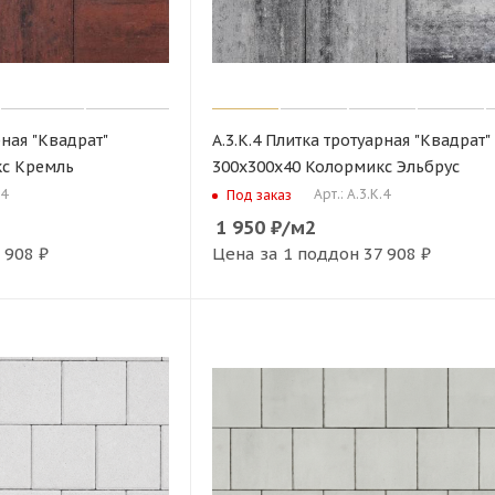
рная "Квадрат"
А.3.К.4 Плитка тротуарная "Квадрат"
кс Кремль
300х300х40 Колормикс Эльбрус
.4
Арт.: А.3.К.4
Под заказ
1 950
₽
/м2
 908 ₽
Цена за 1 поддон
37 908 ₽