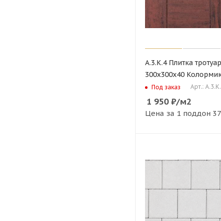
А.3.К.4 Плитка тротуа
300х300х40 Колорми
Арт.: А.3.К
Под заказ
1 950
₽
/м2
Цена за 1 поддон
37