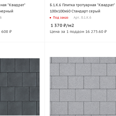
рная "Квадрат"
Б.1.К.6 Плитка тротуарная "Квадрат"
 черный
100х100х60 Стандарт серый
.6
Арт.: Б.1.К.6
Под заказ
1 370
₽
/м2
 608 ₽
Цена за 1 поддон
16 275.60 ₽