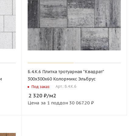
Б.4.К.6 Плитка тротуарная "Квадрат"
м
300х300х60 Колормикс Эльбрус
Арт.: Б.4.К.6
Под заказ
2 320
₽
/м2
Цена за 1 поддон
30 067.20 ₽