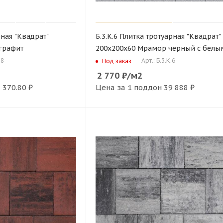
рная "Квадрат"
Б.3.К.6 Плитка тротуарная "Квадрат"
 графит
200х200х60 Мрамор черный с белы
.8
Арт.: Б.3.К.6
Под заказ
2 770
₽
/м2
 370.80 ₽
Цена за 1 поддон
39 888 ₽