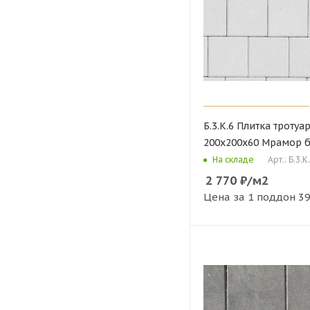
Б.3.К.6 Плитка тротуа
200х200х60 Мрамор 
Арт.: Б.3.К
На складе
2 770
₽
/м2
Цена за 1 поддон
39