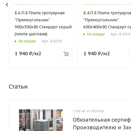
Б.6.П.8 Плита тротуарная
Б.4.П.8 Плита тротуарн
"Прямоугольник"
"Прямоугольник"
900х300х80 Стандарт серый
600х400х80 Стандарт 
(плита шаговая)
Арт.: Б.4.П.8
На складе
Арт.: Б.6.П.8
На складе
1 940
₽
/м2
1 940
₽
/м2
Статьи
СТАТЬИ И ОБЗОРЫ
Обязательная сертиф
Производителю и За