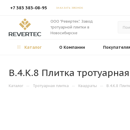
+7 383 383-08-95
ЗАКАЗАТЬ ЗВОНОК
ООО "Ревертек". Завод
тротуарной плитки в
Новосибирске
Каталог
О Компании
Покупателя
В.4.К.8 Плитка тротуарна
—
—
—
Каталог
Тротуарная плитка
Квадраты
В.4.К.8 Пли