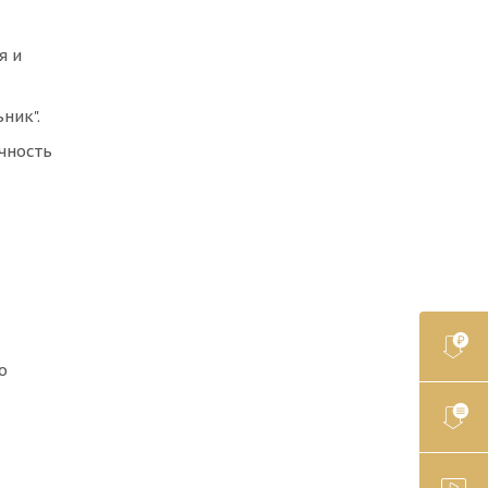
я и
ник".
чность
о