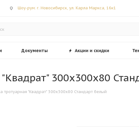
Шоу-рум: г. Новосибирск, ул. Карла Маркса, 16к1
м
Документы
Акции и скидки
Те
я "Квадрат" 300х300х80 Ста
тка тротуарная "Квадрат" 300х300х80 Стандарт белый