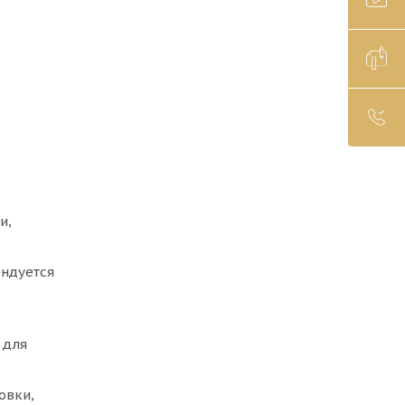
и,
ендуется
 для
овки,