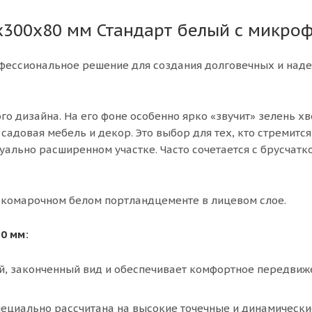
х300х80 мм Стандарт белый с микро
офессиональное решение для создания долговечных и над
го дизайна. На его фоне особенно ярко «звучит» зелень х
садовая мебель и декор. Это выбор для тех, кто стремится
уально расширенном участке. Часто сочетается с брусчатк
окомарочном белом портландцементе в лицевом слое.
0 мм:
, законченный вид и обеспечивает комфортное передвиж
пециально рассчитана на высокие точечные и динамически