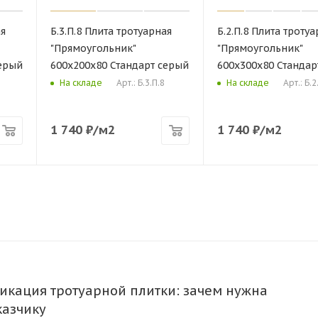
ая
Б.3.П.8 Плита тротуарная
Б.2.П.8 Плита троту
"Прямоугольник"
"Прямоугольник"
серый
600х200х80 Стандарт серый
600х300х80 Стандар
Арт.: Б.3.П.8
Арт.: Б.2
На складе
На складе
1 740
₽
/м2
1 740
₽
/м2
икация тротуарной плитки: зачем нужна
казчику