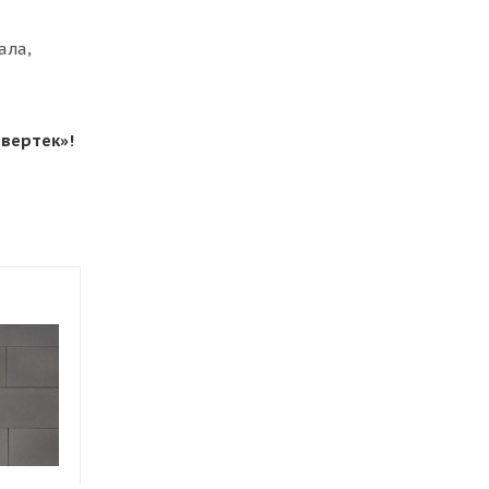
ала,
евертек»!