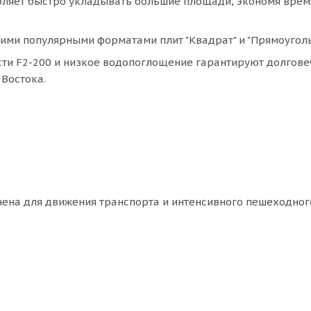
оляет быстро укладывать большие площади, экономя врем
гими популярными форматами плит "Квадрат" и "Прямоуголь
сти F2-200 и низкое водопоглощение гарантируют долгове
 Востока.
ачена для движения транспорта и интенсивного пешеходног