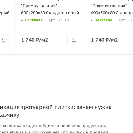
"Прямоугольник"
"Прямоугольник"
серый
600х200х80 Стандарт серый
600х300х80 Стандар
Арт.: Б.3.П.8
Арт.: Б.2
На складе
На складе
1 740
₽
/м2
1 740
₽
/м2
икация тротуарной плитки: зачем нужна
казчику
арная плитка входит в Единый перечень продукции,
ертификации. Это означает, что выпуск и продажа