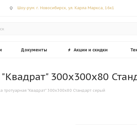
Шоу-рум: г. Новосибирск, ул. Карла Маркса, 16к1
м
Документы
Акции и скидки
Те
я "Квадрат" 300х300х80 Ста
тка тротуарная "Квадрат" 300х300х80 Стандарт серый