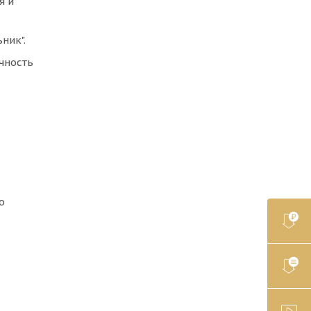
я и
ник".
чность
о