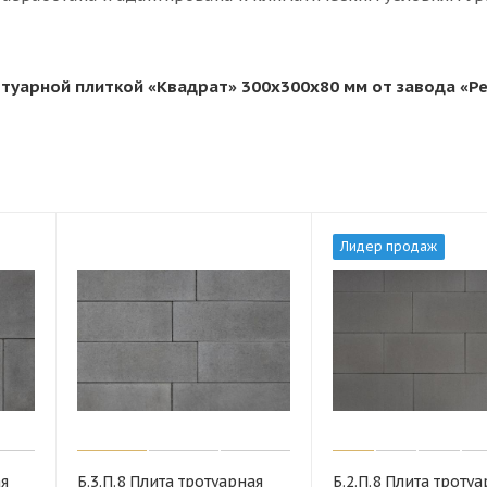
туарной плиткой «Квадрат» 300х300х80 мм от завода «Р
Лидер продаж
ая
Б.3.П.8 Плита тротуарная
Б.2.П.8 Плита троту