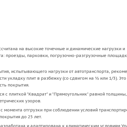
ссчитана на высокие точечные и динамические нагрузки и
а: проезды, парковки, погрузочно-разгрузочные площадк
ытия, испытывающего нагрузки от автотранспорта, реком
и укладку плит в разбежку (со сдвигом на ½ или 1/3). Это
сть покрытия.
 с плиткой "Квадрат" и "Прямоугольник" равной толщины,
етрических узоров.
 с момента отгрузки при соблюдении условий транспортир
покрытия до 25 лет.
азработана и адаптирована к климатическим условиям Ур