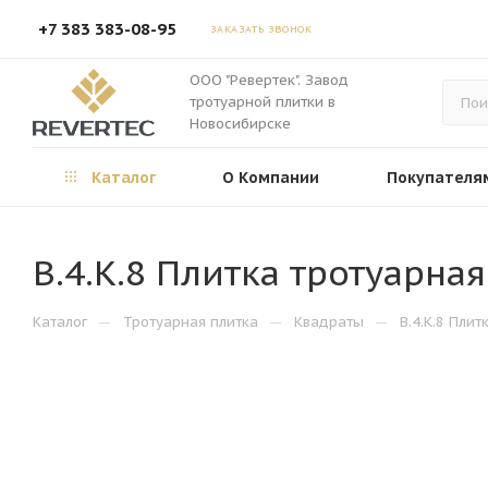
+7 383 383-08-95
ЗАКАЗАТЬ ЗВОНОК
ООО "Ревертек". Завод
тротуарной плитки в
Новосибирске
Каталог
О Компании
Покупателя
В.4.К.8 Плитка тротуарна
—
—
—
Каталог
Тротуарная плитка
Квадраты
В.4.К.8 Пли