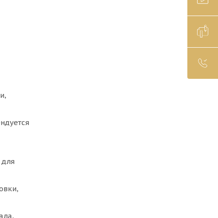
и,
ендуется
 для
овки,
ала,