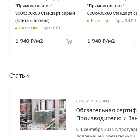
"Прямоугольник"
"Прямоугольник"
900х300х80 Стандарт серый
600х400х80 Стандарт 
(плита шаговая)
Арт.: Б.4.П.8
На складе
Арт.: Б.6.П.8
На складе
1 940
₽
/м2
1 940
₽
/м2
Статьи
СТАТЬИ И ОБЗОРЫ
Обязательная сертиф
Производителю и За
С 1 сентября 2023 г. троту
подлежащей обязательной с