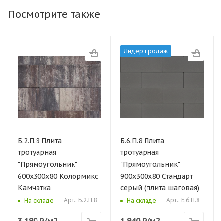
Посмотрите также
Лидер продаж
Б.2.П.8 Плита
Б.6.П.8 Плита
тротуарная
тротуарная
"Прямоугольник"
"Прямоугольник"
600х300х80 Колормикс
900х300х80 Стандарт
Камчатка
серый (плита шаговая)
Арт.: Б.2.П.8
Арт.: Б.6.П.8
На складе
На складе
3 190
₽
/м2
1 940
₽
/м2