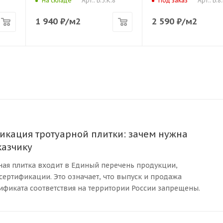
Арт.: Б.5.К.8
Арт.: Б.8
На складе
Под заказ
1 940
₽
/м2
2 590
₽
/м2
икация тротуарной плитки: зачем нужна
казчику
арная плитка входит в Единый перечень продукции,
ертификации. Это означает, что выпуск и продажа
тификата соответствия на территории России запрещены.