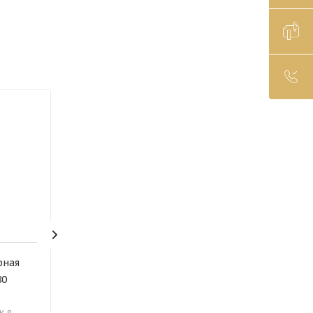
рная
80