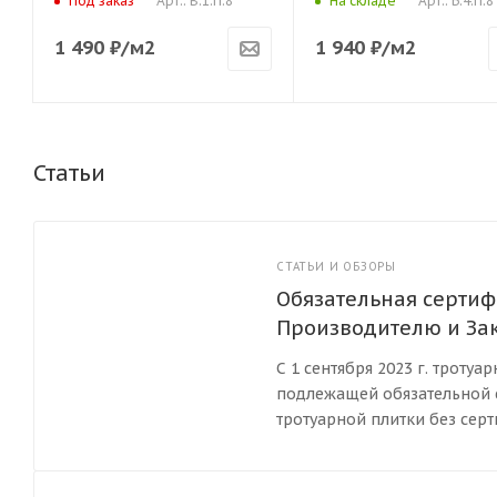
Арт.: В.1.П.8
Арт.: Б.4.П.8
Под заказ
На складе
1 490
₽
/м2
1 940
₽
/м2
Статьи
СТАТЬИ И ОБЗОРЫ
Обязательная сертиф
Производителю и За
С 1 сентября 2023 г. троту
подлежащей обязательной с
тротуарной плитки без сер