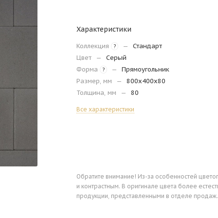
Характеристики
Коллекция
—
Стандарт
?
Цвет
—
Серый
Форма
—
Прямоугольник
?
Размер, мм
—
800х400х80
Толщина, мм
—
80
Все характеристики
Обратите внимание! Из-за особенностей цвето
и контрастным. В оригинале цвета более есте
продукции, представленными в отделе продаж