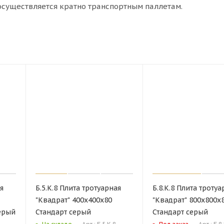
 осуществляется кратно транспортным паллетам.
я
Б.5.К.8 Плита тротуарная
Б.8.К.8 Плита тротуа
"Квадрат" 400х400х80
"Квадрат" 800х800х
ерый
Стандарт серый
Стандарт серый