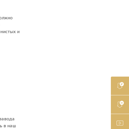
должно
о
инистых и
 завода
ь в наш