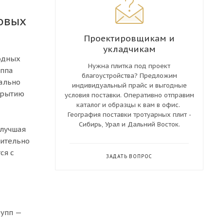
довых
Проектировщикам и
укладчикам
одных
Нужна плитка под проект
уппа
благоустройства? Предложим
еально
индивидуальный прайс и выгодные
крытию
условия поставки. Оперативно отправим
каталог и образцы к вам в офис.
География поставки тротуарных плит -
Сибирь, Урал и Дальний Восток.
 лучшая
рительно
ся с
ЗАДАТЬ ВОПРОС
рупп —