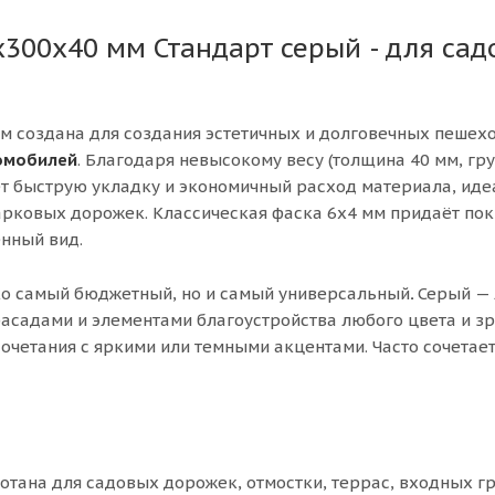
х300х40 мм Стандарт серый - для са
м создана для создания эстетичных и долговечных пешех
томобилей
. Благодаря невысокому весу (толщина 40 мм, гр
ет быструю укладку и экономичный расход материала, ид
парковых дорожек. Классическая фаска 6х4 мм придаёт по
нный вид.
ко самый бюджетный, но и самый универсальный
.
Серый —
фасадами и элементами благоустройства любого цвета и з
очетания с яркими или темными акцентами. Часто сочетает
отана для садовых дорожек, отмостки, террас, входных г