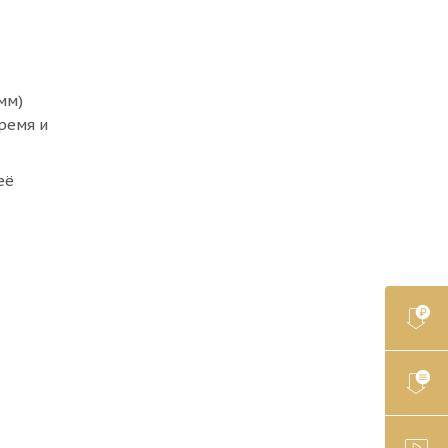
мм)
ремя и
её