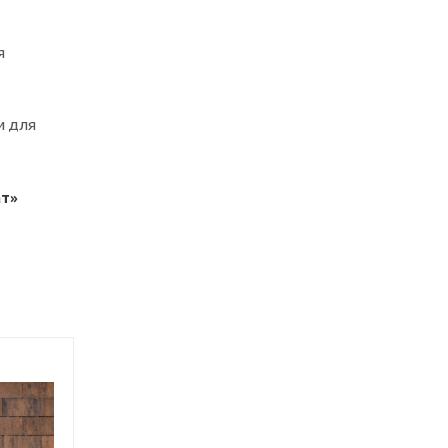
я
м для
ат»
Скоро поступит на
Скоро поступит на
склад!
склад!