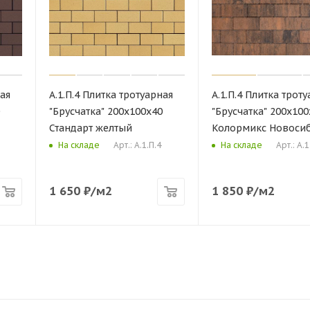
ная
А.1.П.4 Плитка тротуарная
А.1.П.4 Плитка трот
0
"Брусчатка" 200х100х40
"Брусчатка" 200х100
Стандарт желтый
Колормикс Новоси
Арт.: А.1.П.4
Арт.: А.1
На складе
На складе
1 650
₽
/м2
1 850
₽
/м2