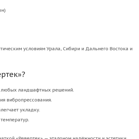
он)
ическим условиям Урала, Сибири и Дальнего Востока и
ертек»?
 любых ландшафтных решений.
ия вибропрессования.
легчает укладку.
температур.
чаткой «Ревертек» — эталоном надёжности и эстетики.