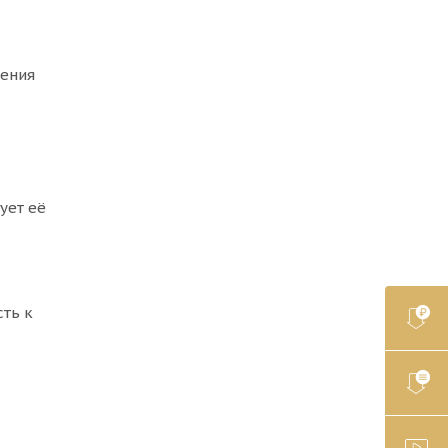
ения
рует её
ть к