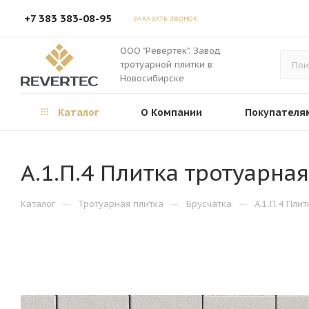
+7 383 383-08-95
ЗАКАЗАТЬ ЗВОНОК
ООО "Ревертек". Завод
тротуарной плитки в
Новосибирске
Каталог
О Компании
Покупателя
А.1.П.4 Плитка тротуарна
—
—
—
Каталог
Тротуарная плитка
Брусчатка
А.1.П.4 Пли