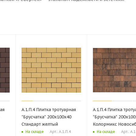
ная
А.1.П.4 Плитка тротуарная
А.1.П.4 Плитка трот
"Брусчатка" 200х100х40
"Брусчатка" 200х100
Стандарт желтый
Колормикс Новоси
Арт.: А.1.П.4
Арт.: А.1
На складе
На складе