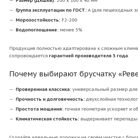
Размер (ДхШхВ):
200 x 100 x 40 мм
Группа эксплуатации по ГОСТ:
А (для пешеходных з
Морозостойкость:
F2-200
Водопоглощение:
менее 5%
Продукция полностью адаптирована к сложным климат
сопровождается
гарантией производителя 3 года
.
Почему выбирают брусчатку «Рев
Проверенная классика:
универсальный размер для
Прочность и долговечность:
двухслойная технолог
Простота мощения:
точная геометрия ускоряет и об
Климатическая стойкость:
выдерживает перепады 
Создайте идеальные дорожки на своём участке с брус