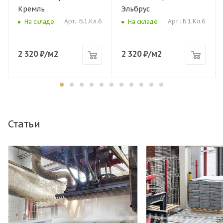
Кремль
Эльбрус
Арт.: Б.1.Кл.6
Арт.: Б.1.Кл.6
На складе
На складе
2 320
₽
/м2
2 320
₽
/м2
Статьи