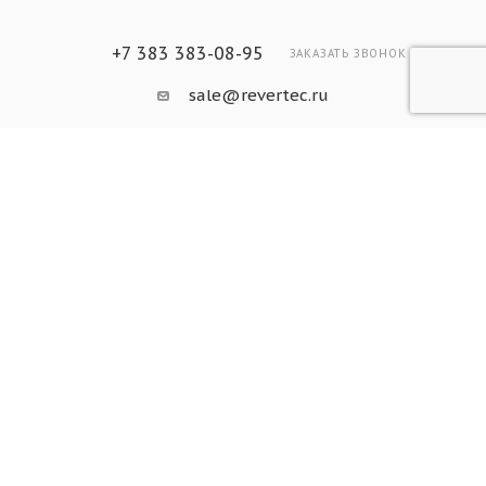
+7 383 383-08-95
ЗАКАЗАТЬ ЗВОНОК
sale@revertec.ru
Шоу-рум: г. Новосибирск, ул. Карла
Маркса, 16к1
2026 © «Все права защищены» (ООО «Ревертек»)