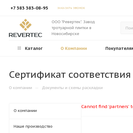
+7 383 383-08-95
ЗАКАЗАТЬ ЗВОНОК
ООО "Ревертек". Завод
тротуарной плитки в
Новосибирске
Каталог
О Компании
Покупателя
Сертификат соответствия
—
О компании
Документы и схемы раскладки
Cannot find 'partners' 
О компании
Наше производство