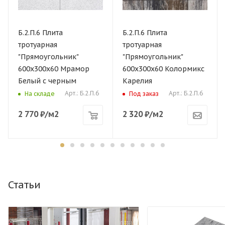
Б.2.П.6 Плита
Б.2.П.6 Плита
тротуарная
тротуарная
"Прямоугольник"
"Прямоугольник"
600х300х60 Мрамор
600х300х60 Колормикс
Белый с черным
Карелия
Арт.: Б.2.П.6
Арт.: Б.2.П.6
На складе
Под заказ
2 770
₽
/м2
2 320
₽
/м2
Статьи