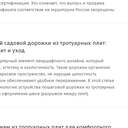
ертификации. Это означает, что выпуск и продажа
тификата соответствия на территории России запрещены.
й садовой дорожки из тротуарных плит:
ит и уход
лярный элемент ландшафтного дизайна, который
, эстетику и экологичность. Такие дорожки органично
арковое пространство, не нарушая целостность
том обеспечивают удобное передвижение. В этой статье
нологию устройства пошаговой дорожки из тротуарных
и оформления швов (разрывов между плит).
иям из тротуарных плит для комфортного