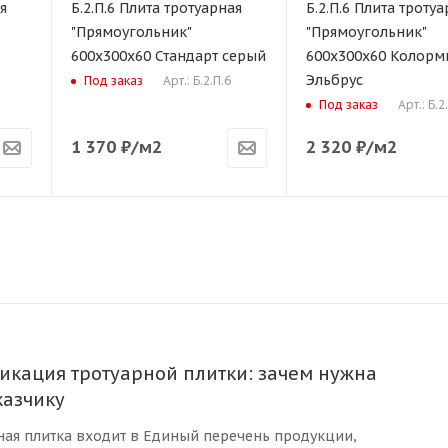
я
Б.2.П.6 Плита тротуарная
Б.2.П.6 Плита тротуа
"Прямоугольник"
"Прямоугольник"
600х300х60 Стандарт серый
600х300х60 Колорм
Эльбрус
Арт.: Б.2.П.6
Под заказ
Арт.: Б.2
Под заказ
1 370
₽
/м2
2 320
₽
/м2
икация тротуарной плитки: зачем нужна
казчику
арная плитка входит в Единый перечень продукции,