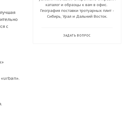
каталог и образцы к вам в офис.
География поставки тротуарных плит -
 лучшая
Сибирь, Урал и Дальний Восток.
рительно
ся с
ЗАДАТЬ ВОПРОС
х»
 «urban».
.