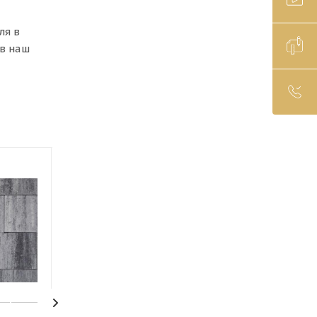
ля в
в наш