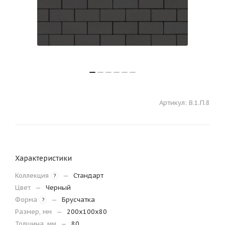
Артикул:
В.1.П.8
Характеристики
Коллекция
—
Стандарт
?
Цвет
—
Черный
Форма
—
Брусчатка
?
Размер, мм
—
200х100х80
Толщина, мм
—
80