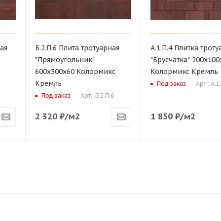
ная
Б.2.П.6 Плита тротуарная
А.1.П.4 Плитка трот
"Прямоугольник"
"Брусчатка" 200х100
600х300х60 Колормикс
Колормикс Кремль
Кремль
Арт.: А.1
Под заказ
Арт.: Б.2.П.6
Под заказ
2 320
₽
/м2
1 850
₽
/м2