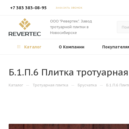
+7 383 383-08-95
ЗАКАЗАТЬ ЗВОНОК
ООО "Ревертек". Завод
тротуарной плитки в
Новосибирске
Каталог
О Компании
Покупателя
Б.1.П.6 Плитка тротуарна
—
—
—
Каталог
Тротуарная плитка
Брусчатка
Б.1.П.6 Пли