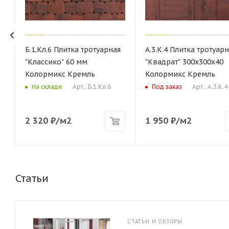
Б.1.Кл.6 Плитка тротуарная
А.3.К.4 Плитка тротуар
"Классико" 60 мм
"Квадрат" 300х300х40
Колормикс Кремль
Колормикс Кремль
Арт.: Б.1.Кл.6
Арт.: А.3.К.4
На складе
Под заказ
2 320
₽
/м2
1 950
₽
/м2
Статьи
СТАТЬИ И ОБЗОРЫ