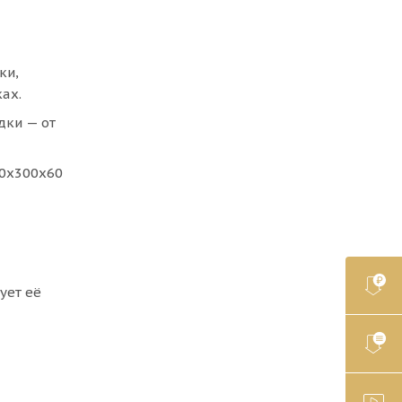
ки,
ах.
дки — от
00х300х60
рует её