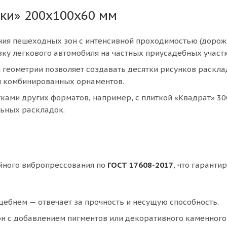
ки» 200х100х60 мм
ия пешеходных зон с интенсивной проходимостью (дорож
вку легкового автомобиля на частных приусадебных участк
 геометрии позволяет создавать десятки рисунков раскла
 и комбинированных орнаментов.
итками других форматов, например, с плиткой «Квадрат» 3
льных раскладок.
йного вибропрессования по
ГОСТ 17608-2017
, что гаранти
ебнем — отвечает за прочность и несущую способность.
н с добавлением пигментов или декоративного каменного