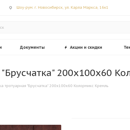
Шоу-рум: г. Новосибирск, ул. Карла Маркса, 16к1
м
Документы
Акции и скидки
Те
я "Брусчатка" 200х100х60 К
тка тротуарная "Брусчатка" 200х100х60 Колормикс Кремль