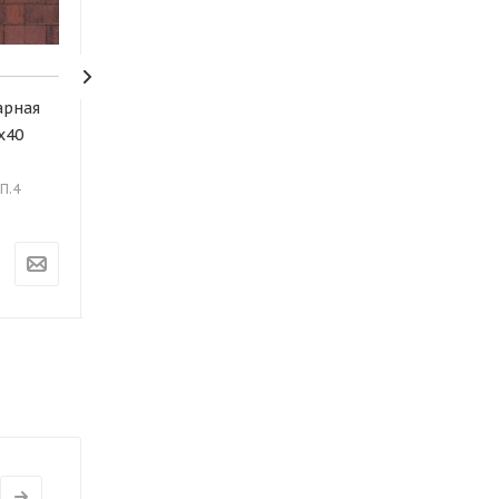
уарная
Б.1.П.6 Плитка тротуарная
х40
"Брусчатка" 200х100х60
Колормикс Кремль
.П.4
Арт.: Б.1.П.6
Под заказ
2 320
₽
/м2