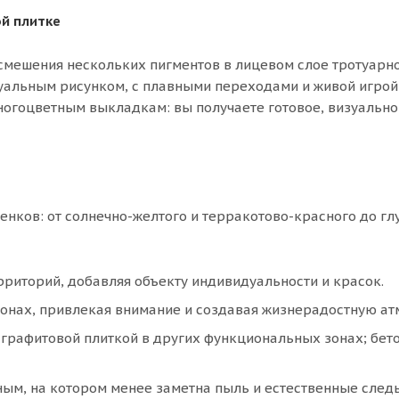
й плитке
смешения нескольких пигментов в лицевом слое тротуарно
дуальным рисунком, с плавными переходами и живой игрой
многоцветным выкладкам: вы получаете готовое, визуально
енков: от солнечно-желтого и терракотово-красного до гл
риторий, добавляя объекту индивидуальности и красок.
онах, привлекая внимание и создавая жизнерадостную ат
графитовой плиткой в других функциональных зонах; бет
ым, на котором менее заметна пыль и естественные след