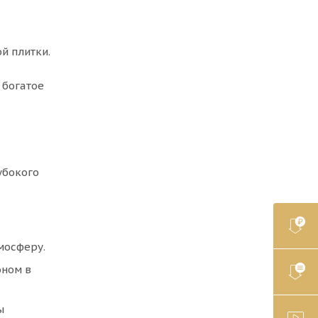
й плитки.
 богатое
убокого
мосферу.
оном в
ы