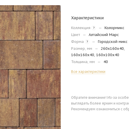
Характеристики
Коллекция
—
Колормикс
?
Цвет
—
Алтайский Марс
Форма
—
Городской микс
?
Размер, мм
—
260х160х40,
160х160х40, 160х100х40
Толщина, мм
—
40
Все характеристики
Обратите внимание! Из-за особ
выглядеть более ярким и контра
Рекомендуем ознакомиться с об