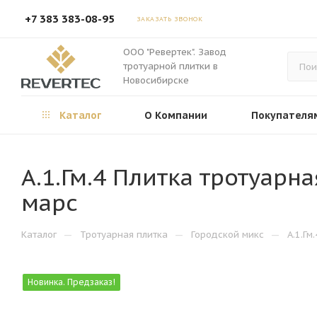
+7 383 383-08-95
ЗАКАЗАТЬ ЗВОНОК
ООО "Ревертек". Завод
тротуарной плитки в
Новосибирске
Каталог
О Компании
Покупателя
А.1.Гм.4 Плитка тротуарн
марс
—
—
—
Каталог
Тротуарная плитка
Городской микс
А.1.Гм
Новинка. Предзаказ!