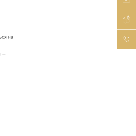
ься на
й —