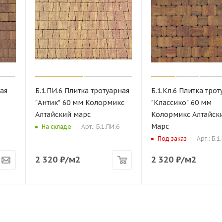
ная
Б.1.ПИ.6 Плитка тротуарная
Б.1.Кл.6 Плитка тро
"Антик" 60 мм Колормикс
"Классико" 60 мм
Алтайский марс
Колормикс Алтайск
Марс
Арт.: Б.1.ПИ.6
На складе
Арт.: Б.1
Под заказ
2 320
₽
/м2
2 320
₽
/м2