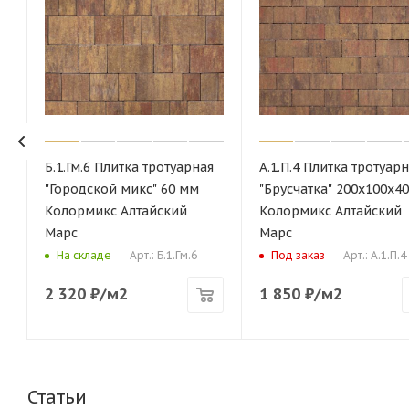
Б.1.Гм.6 Плитка тротуарная
А.1.П.4 Плитка тротуар
"Городской микс" 60 мм
"Брусчатка" 200х100х40
Колормикс Алтайский
Колормикс Алтайский
Марс
Марс
Арт.: Б.1.Гм.6
Арт.: А.1.П.4
На складе
Под заказ
2 320
₽
/м2
1 850
₽
/м2
Статьи