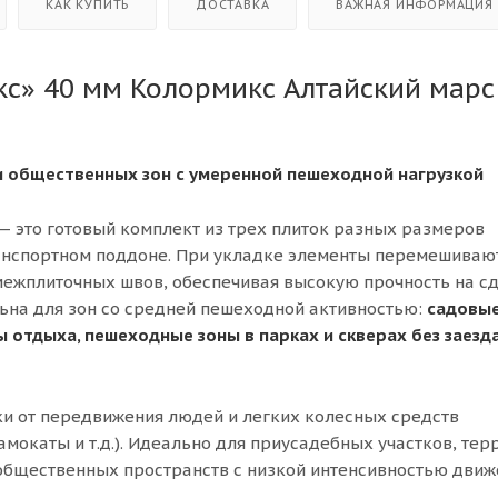
КАК КУПИТЬ
ДОСТАВКА
ВАЖНАЯ ИНФОРМАЦИЯ
кс» 40 мм Колормикс Алтайский марс 
и общественных зон с умеренной пешеходной нагрузкой
— это готовый комплект из трех плиток разных размеров
ранспортном поддоне. При укладке элементы перемешиваю
межплиточных швов, обеспечивая высокую прочность на сд
ьна для зон со средней пешеходной активностью:
садовы
 отдыха, пешеходные зоны в парках и скверах без заезда
ки от передвижения людей и легких колесных средств
мокаты и т.д.). Идеально для приусадебных участков, терр
общественных пространств с низкой интенсивностью движ