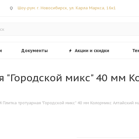
Шоу-рум: г. Новосибирск, ул. Карла Маркса, 16к1
м
Документы
Акции и скидки
Те
ая "Городской микс" 40 мм 
.4 Плитка тротуарная "Городской микс" 40 мм Колормикс Алтайский м