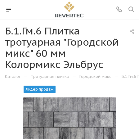
Б.1.Гм.6 Плитка
тротуарная "Городской
микс" 60 мм
Колормикс Эльбрус
—
—
—
Каталог
Тротуарная плитка
Городской микс
Б.1.Гм.6
Лидер продаж