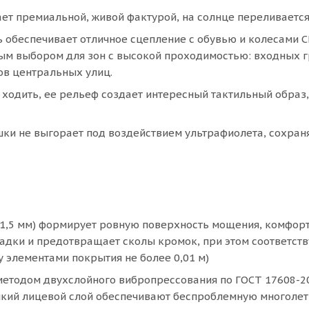
т премиальной, живой фактурой, на солнце переливается
 обеспечивает отличное сцепление с обувью и колесами 
ным выбором для зон с высокой проходимостью: входных г
ов центральных улиц.
 ходить, ее рельеф создает интересный тактильный образ,
и не выгорает под воздействием ультрафиолета, сохраня
1,5 мм) формирует ровную поверхность мощения, комфор
дки и предотвращает сколы кромок, при этом соответств
 элементами покрытия не более 0,01 м)
етодом двухслойного вибропрессования по ГОСТ 17608-20
ойкий лицевой слой обеспечивают беспроблемную многоле