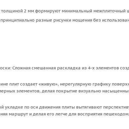
) толщиной 2 мм формируют минимальный межплиточный ш
 принципиально разные рисунки мощения без использова
оски: Сложная смешанная раскладка из 4-х элементов соз
рине плит создает «живую», нерегулярную графику поверхн
змерных элементов, делая покрытие визуально насыщенны
й укладке по оси движения плиты вытягивают перспектив
няя маршрут и делая его легче для восприятия пешеходом