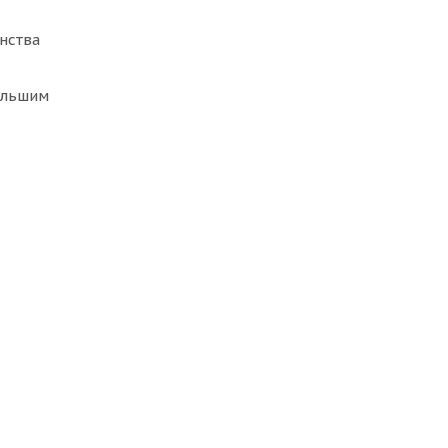
нства
ольшим