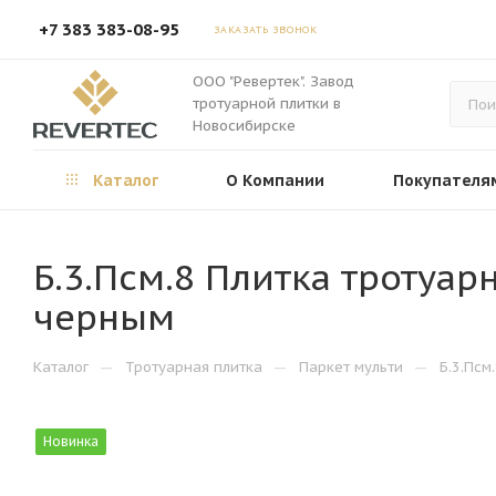
+7 383 383-08-95
ЗАКАЗАТЬ ЗВОНОК
ООО "Ревертек". Завод
тротуарной плитки в
Новосибирске
Каталог
О Компании
Покупателя
Б.3.Псм.8 Плитка тротуар
черным
—
—
—
Каталог
Тротуарная плитка
Паркет мульти
Б.3.Псм
Новинка