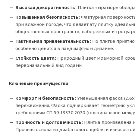
Высокая декоративность:
Плитка «мрамор» обладае
Повышенная безопасность:
Фактурная поверхность
при влажной погоде, что делает эту плитку идеаль
общественных пространств, набережных и тротуар
Тактильная привлекательность:
По плитке приятно
особенно ценится в ландшафтном дизайне.
Стойкость цвета:
Природный цвет мраморной крошк
первоначальный вид годами.
Ключевые преимущества
Комфорт и безопасность:
Уменьшенная фаска (2,6х
пережвижения. Фаска подчеркивает геометрию укла
требованиям СП 59.13330.2020 (толщина швов между
Прочность и долговечность:
Плитка произведена м
Прочная основа из диабазового щебня и износост