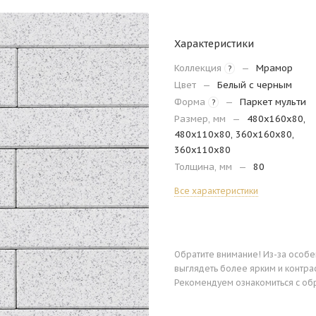
Характеристики
Коллекция
—
Мрамор
?
Цвет
—
Белый с черным
Форма
—
Паркет мульти
?
Размер, мм
—
480х160х80,
480х110х80, 360х160х80,
360х110х80
Толщина, мм
—
80
Все характеристики
Обратите внимание! Из-за особ
выглядеть более ярким и контра
Рекомендуем ознакомиться с об