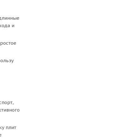
 длинные
хода и
простое
пользу
спорт,
ктивного
ку плит
е