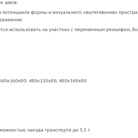
х швов.
я потенциала формы и визуального «вытягивания» простра
движения.
тся использовать на участках с переменным рельефом, б
360x160x80; 480x110x80; 480x160x80
можностью заезда транспорта до 3,5 т