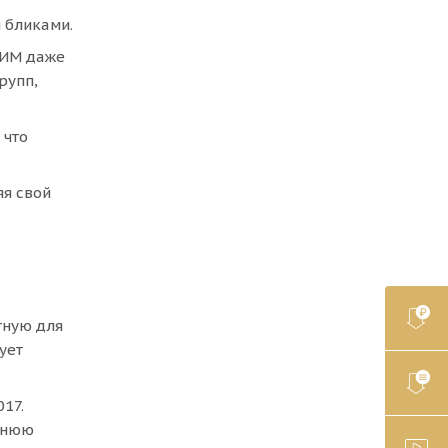
 бликами.
СИМ даже
рупп,
 что
я свой
тную для
ует
17.
тнюю