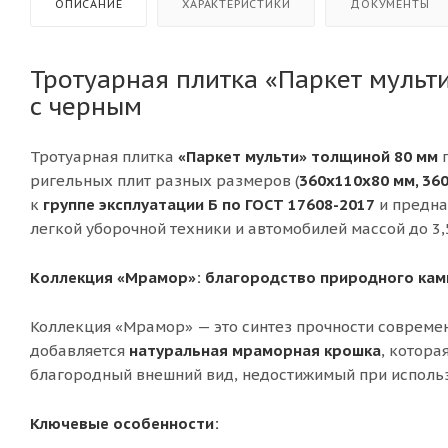
ОПИСАНИЕ
ХАРАКТЕРИСТИКИ
ДОКУМЕНТЫ
Тротуарная плитка «Паркет мульти
с черным
Тротуарная плитка
«Паркет мульти» толщиной 80 мм
п
ригельных плит разных размеров (
360x110x80 мм, 36
к
групп
е эксплуатации
Б
по ГОСТ 17608-2017
и предн
легкой уборочной техники и автомобилей массой до 3,
Коллекция «Мрамор»: благородство природного кам
Коллекция «Мрамор» — это синтез прочности современ
добавляется
натуральная мраморная крошка
, котора
благородный внешний вид, недостижимый при исполь
Ключевые особенности: