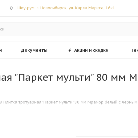
Шоу-рум: г. Новосибирск, ул. Карла Маркса, 16к1
м
Документы
Акции и скидки
Те
ная "Паркет мульти" 80 мм 
.8 Плитка тротуарная "Паркет мульти" 80 мм Мрамор белый с черным