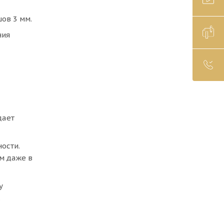
ов 3 мм.
ния
дает
ости.
м даже в
у
.