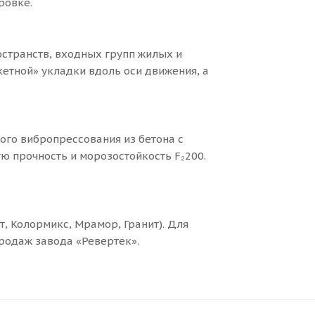
ровке.
странств, входных групп жилых и
кетной» укладки вдоль оси движения, а
ого вибропрессования из бетона с
 прочность и морозостойкость F₂200.
, Колормикс, Мрамор, Гранит). Для
продаж завода «Ревертек».