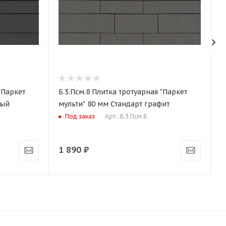
"Паркет
Б.3.Псм.8 Плитка тротуарная "Паркет
Б
ный
мульти" 80 мм Стандарт графит
м
Арт.: Б.3.Псм.8
Под заказ
1 890
₽
3