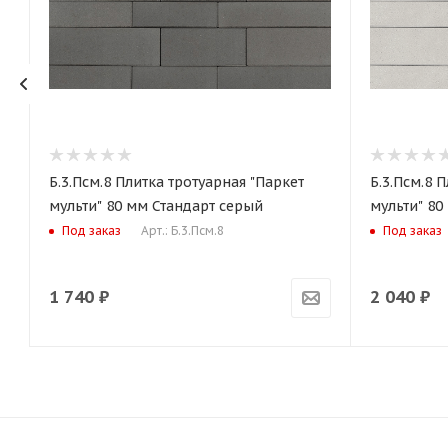
Б.3.Псм.8 Плитка тротуарная "Паркет
Б.3.Псм.8 
мульти" 80 мм Стандарт серый
мульти" 80
Арт.: Б.3.Псм.8
Под заказ
Под заказ
1 740
₽
2 040
₽