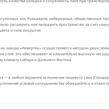
роль качества укладки и сохранность плит при транспорти
гулочных зон, бульваров, набережных, общественных про
льно расширить или направить пространство за счет «пар
вета и типа покрытия.
на заводе «Ревертек» осуществляется методом двухслойн
м слое. Это обеспечивает исключительно высокую несущую
у климату Сибири и Дальнего Востока.
з — в любом варианте исполнения лицевого слоя (Стандарт
и уточнения условий сотрудничества обращайтесь в отдел 