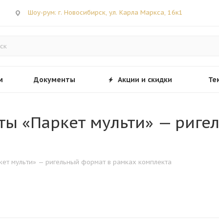
Шоу-рум: г. Новосибирск, ул. Карла Маркса, 16к1
м
Документы
Акции и скидки
Те
ты «Паркет мульти» — риге
кет мульти» — ригельный формат в рамках комплекта