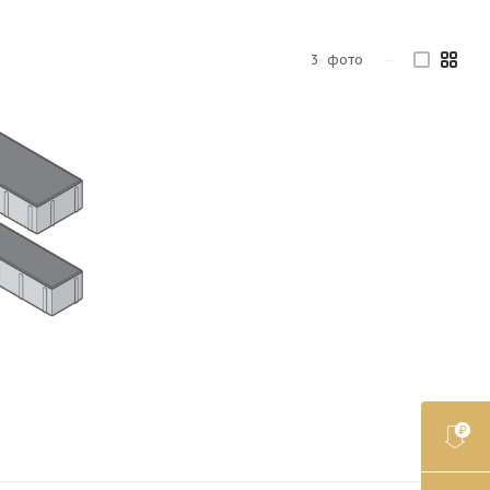
3
фото
—