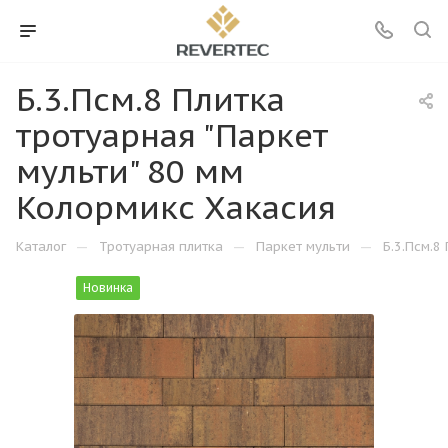
Б.3.Псм.8 Плитка
тротуарная "Паркет
мульти" 80 мм
Колормикс Хакасия
—
—
—
Каталог
Тротуарная плитка
Паркет мульти
Б.3.Псм.8
Новинка