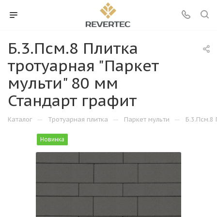
Б.3.Псм.8 Плитка
тротуарная "Паркет
мульти" 80 мм
Стандарт графит
—
—
—
Каталог
Тротуарная плитка
Паркет мульти
Б.3.Псм.8
Новинка