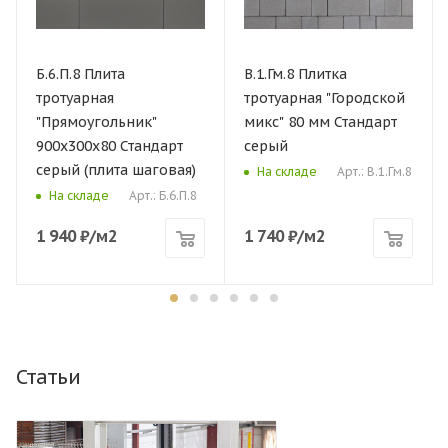
Б.6.П.8 Плита
В.1.Гм.8 Плитка
тротуарная
тротуарная "Городской
"Прямоугольник"
микс" 80 мм Стандарт
900х300х80 Стандарт
серый
серый (плита шаговая)
Арт.: В.1.Гм.8
На складе
Арт.: Б.6.П.8
На складе
1 940
₽
/м2
1 740
₽
/м2
Статьи