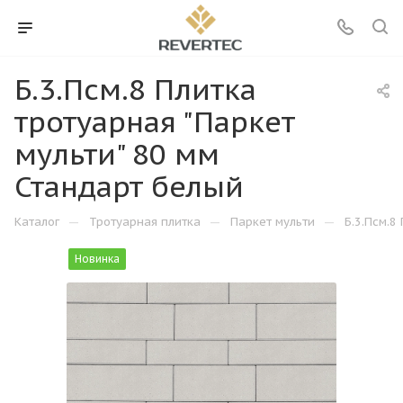
Б.3.Псм.8 Плитка
тротуарная "Паркет
мульти" 80 мм
Стандарт белый
—
—
—
Каталог
Тротуарная плитка
Паркет мульти
Б.3.Псм.8
Новинка