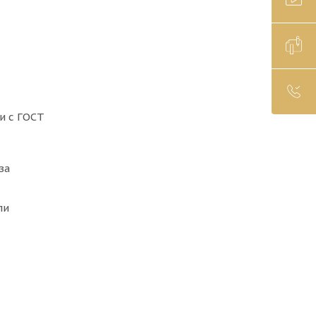
и с ГОСТ
за
ли