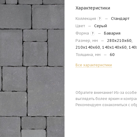
Характеристики
Коллекция
—
Стандарт
?
Цвет
—
Серый
Форма
—
Бавария
?
Размер, мм
—
280х210х60,
210х140х60, 140х140х60, 14
Толщина, мм
—
60
Все характеристики
Обратите внимание! Из-за особ
выглядеть более ярким и контра
Рекомендуем ознакомиться с об