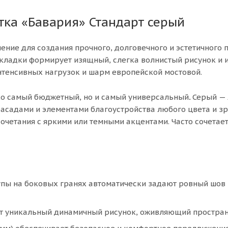
ка «Бавария» Стандарт серый
ние для создания прочного, долговечного и эстетичного 
укладки формирует изящный, слегка волнистый рисунок и 
нтенсивных нагрузок и шарм европейской мостовой.
ко самый бюджетный, но и самый универсальный
.
Серый —
фасадами и элементами благоустройства любого цвета и з
очетания с яркими или темными акцентами. Часто сочетает
ы на боковых гранях автоматически задают ровный шов 
ют уникальный динамичный рисунок, оживляющий простран