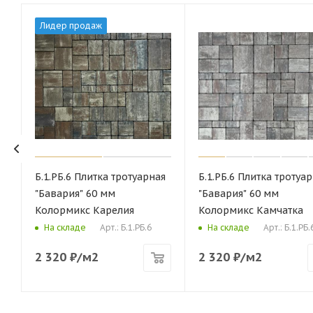
Лидер продаж
Б.1.РБ.6 Плитка тротуарная
Б.1.РБ.6 Плитка тротуа
"Бавария" 60 мм
"Бавария" 60 мм
Колормикс Карелия
Колормикс Камчатка
Арт.: Б.1.РБ.6
Арт.: Б.1.РБ.
На складе
На складе
2 320
₽
/м2
2 320
₽
/м2