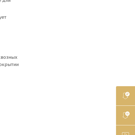
е для
ует
квозных
покрытии