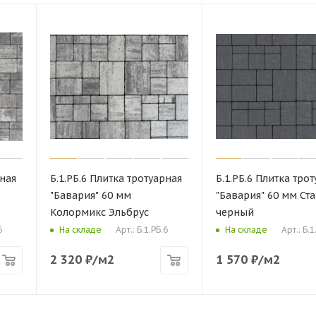
рная
Б.1.РБ.6 Плитка тротуарная
Б.1.РБ.6 Плитка тро
"Бавария" 60 мм
"Бавария" 60 мм Ст
Колормикс Эльбрус
черный
6
Арт.: Б.1.РБ.6
Арт.: Б.1
На складе
На складе
2 320
₽
/м2
1 570
₽
/м2