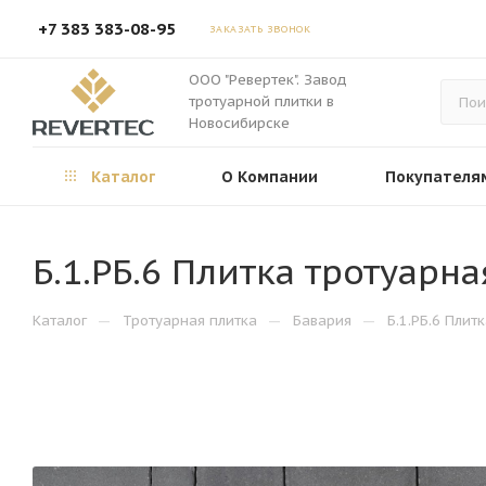
+7 383 383-08-95
ЗАКАЗАТЬ ЗВОНОК
ООО "Ревертек". Завод
тротуарной плитки в
Новосибирске
Каталог
О Компании
Покупателя
Б.1.РБ.6 Плитка тротуарн
—
—
—
Каталог
Тротуарная плитка
Бавария
Б.1.РБ.6 Плит