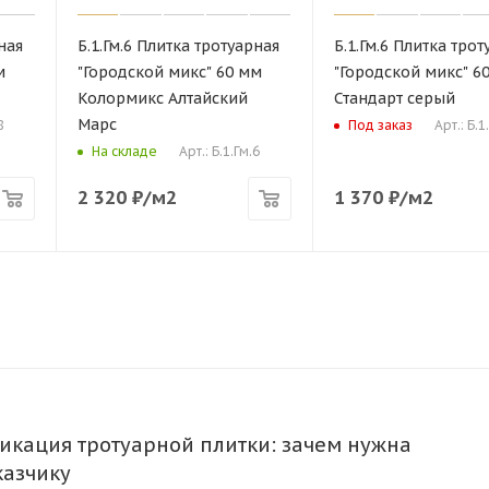
ная
Б.1.Гм.6 Плитка тротуарная
Б.1.Гм.6 Плитка трот
м
"Городской микс" 60 мм
"Городской микс" 6
Колормикс Алтайский
Стандарт серый
Марс
8
Арт.: Б.1
Под заказ
Арт.: Б.1.Гм.6
На складе
2 320
₽
/м2
1 370
₽
/м2
икация тротуарной плитки: зачем нужна
казчику