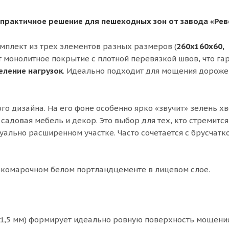
 практичное решение для пешеходных зон от завода «Ре
омплект из трех элементов разных размеров (
260х160х60,
т монолитное покрытие с плотной перевязкой швов, что га
еление нагрузок
. Идеально подходит для мощения дороже
го дизайна. На его фоне особенно ярко «звучит» зелень х
садовая мебель и декор. Это выбор для тех, кто стремится
уально расширенном участке. Часто сочетается с брусчатк
окомарочном белом портландцементе в лицевом слое.
1,5 мм) формирует идеально ровную поверхность мощения