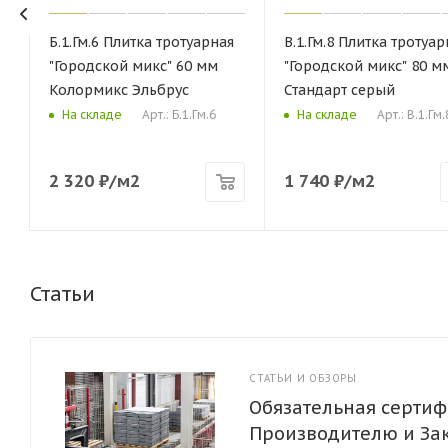
Б.1.Гм.6 Плитка тротуарная
В.1.Гм.8 Плитка тротуар
"Городской микс" 60 мм
"Городской микс" 80 м
Колормикс Эльбрус
Стандарт серый
Арт.: Б.1.Гм.6
Арт.: В.1.Гм.
На складе
На складе
2 320
₽
/м2
1 740
₽
/м2
Статьи
СТАТЬИ И ОБЗОРЫ
Обязательная сертиф
Производителю и За