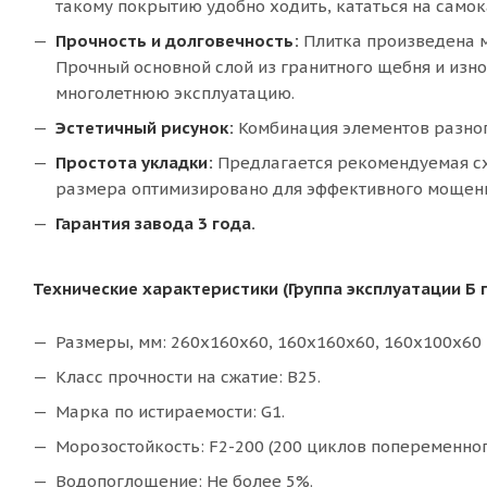
такому покрытию удобно ходить, кататься на само
Прочность и долговечность:
Плитка произведена м
Прочный основной слой из гранитного щебня и изн
многолетнюю эксплуатацию.
Эстетичный рисунок:
Комбинация элементов разног
Простота укладки:
Предлагается рекомендуемая сх
размера оптимизировано для эффективного мощени
Гарантия завода 3 года.
Технические характеристики (Группа эксплуатации Б 
Размеры, мм: 260х160х60, 160х160х60, 160х100х60
Класс прочности на сжатие: В25.
Марка по истираемости: G1.
Морозостойкость: F2-200 (200 циклов попеременног
Водопоглощение: Не более 5%.