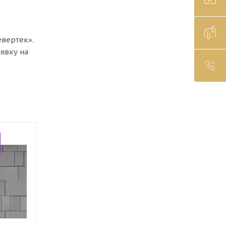
евертек».
явку на
Лидер продаж