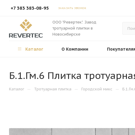
+7 383 383-08-95
ЗАКАЗАТЬ ЗВОНОК
ООО "Ревертек". Завод
тротуарной плитки в
Новосибирске
Каталог
О Компании
Покупателя
Б.1.Гм.6 Плитка тротуарн
—
—
—
Каталог
Тротуарная плитка
Городской микс
Б.1.Гм