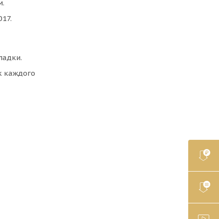
м.
17.
ладки.
к каждого