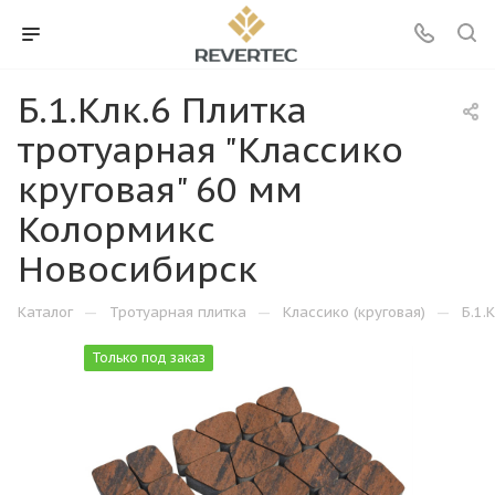
Б.1.Клк.6 Плитка
тротуарная "Классико
круговая" 60 мм
Колормикс
Новосибирск
—
—
—
Каталог
Тротуарная плитка
Классико (круговая)
Б.1.
Только под заказ