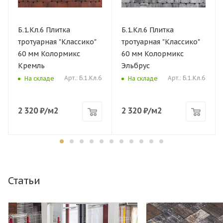
Б.1.Кл.6 Плитка
Б.1.Кл.6 Плитка
тротуарная "Классико"
тротуарная "Классико"
60 мм Колормикс
60 мм Колормикс
Кремль
Эльбрус
Арт.: Б.1.Кл.6
Арт.: Б.1.Кл.6
На складе
На складе
2 320
₽
/м2
2 320
₽
/м2
Статьи