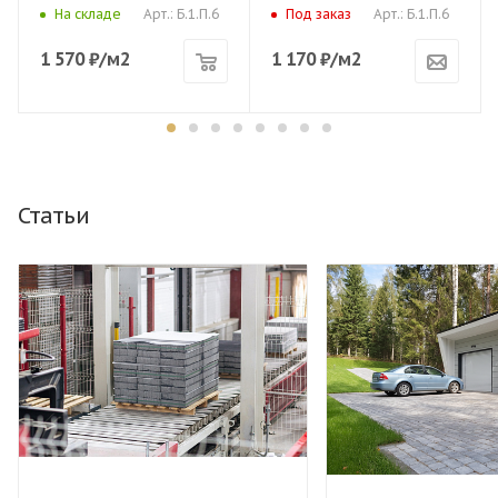
Арт.: Б.1.П.6
Арт.: Б.1.П.6
На складе
Под заказ
1 570
₽
/м2
1 170
₽
/м2
Статьи