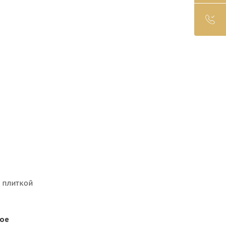
 плиткой
ное