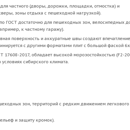
для частного (дворы, дорожки, площадки, отмостка) и
кверы, зоны отдыха с пешеходной нагрузкой).
 по ГОСТ достаточно для пешеходных зон, велосипедных д
апример, к частному гаражу).
ровная поверхность и аккуратные швы создают впечатлени
инируется с другими форматами плит с большой фаской 6х
СТ 17608-2017, обладает высокой морозостойкостью (F2-20
 условиях сибирского климата.
ешеходных зон, территорий с редким движением легкового
рельеф и защиту кромок).