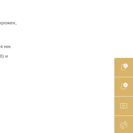
орожек,
е
4 мм.
0) и